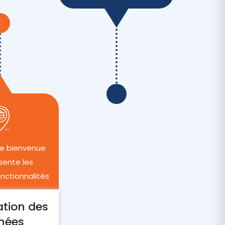
de bienvenue
sente les
onctionnalités
tion des
nées