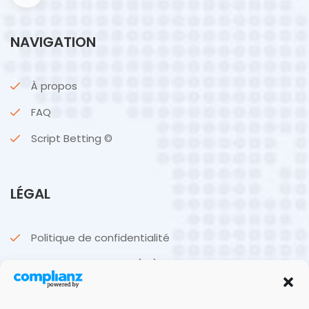
NAVIGATION
À propos
FAQ
Script Betting ©
LÉGAL
Politique de confidentialité
Politique de cookies (UE)
CGU & CGV