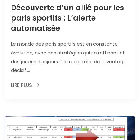
Découverte d’un allié pour les
paris sportifs : L’alerte
automatisée
Le monde des paris sportifs est en constante
évolution, avec des stratégies qui se raffinent et
des joueurs toujours à la recherche de l’avantage
décisif....
LIRE PLUS