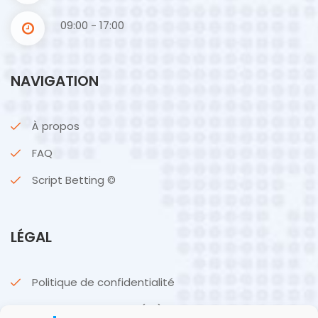
09:00 - 17:00
NAVIGATION
À propos
FAQ
Script Betting ©
LÉGAL
Politique de confidentialité
Politique de cookies (UE)