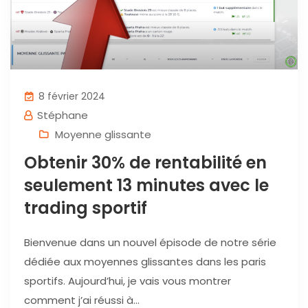
8 février 2024
Stéphane
Moyenne glissante
Obtenir 30% de rentabilité en
seulement 13 minutes avec le
trading sportif
Bienvenue dans un nouvel épisode de notre série
dédiée aux moyennes glissantes dans les paris
sportifs. Aujourd’hui, je vais vous montrer
comment j’ai réussi à...