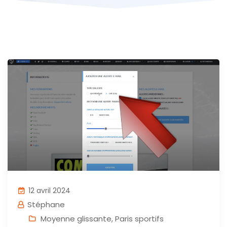
12 avril 2024
Stéphane
Moyenne glissante
,
Paris sportifs