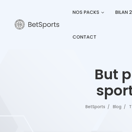
NOS PACKS
BILAN 
CONTACT
But 
sport
BetSports
Blog
T