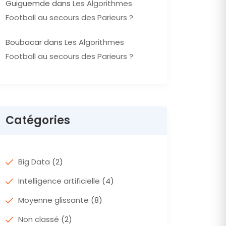
Guiguemde
dans
Les Algorithmes
Football au secours des Parieurs ?
Boubacar
dans
Les Algorithmes
Football au secours des Parieurs ?
Catégories
Big Data
(2)
Intelligence artificielle
(4)
Moyenne glissante
(8)
Non classé
(2)