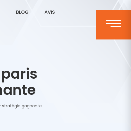
É
BLOG
AVIS
paris
gnante
: stratégie gagnante