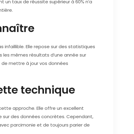
 un taux de réussite supérieur à 60% n’a
ntière.
nnaître
 infaillible. Elle repose sur des statistiques
as les mêmes résultats d’une année sur
t et de mettre à jour vos données
ette technique
te approche. Elle offre un excellent
e sur des données concrètes. Cependant,
avec parcimonie et de toujours parier de