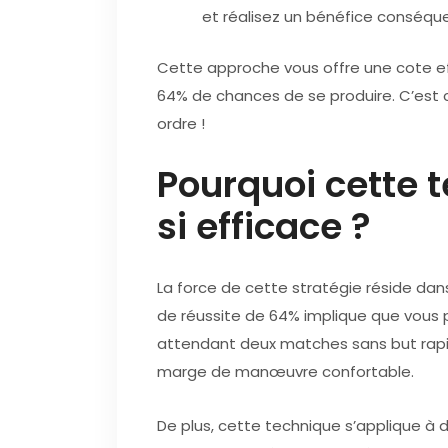
et réalisez un bénéfice conséque
Cette approche vous offre une cote ef
64% de chances de se produire. C’est c
ordre !
Pourquoi cette 
si efficace ?
La force de cette stratégie réside dans
de réussite de 64% implique que vous pe
attendant deux matches sans but rapi
marge de manœuvre confortable.
De plus, cette technique s’applique à