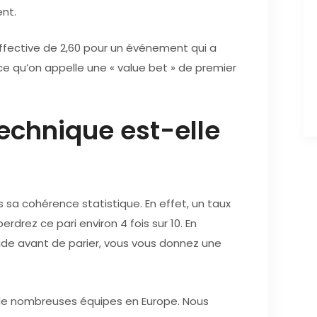
nt.
fective de 2,60 pour un événement qui a
e qu’on appelle une « value bet » de premier
technique est-elle
 sa cohérence statistique. En effet, un taux
rdrez ce pari environ 4 fois sur 10. En
de avant de parier, vous vous donnez une
 de nombreuses équipes en Europe. Nous