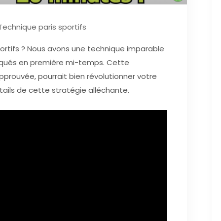
Technique paris sportifs
portifs ? Nous avons une technique imparable
arqués en première mi-temps. Cette
prouvée, pourrait bien révolutionner votre
tails de cette stratégie alléchante.