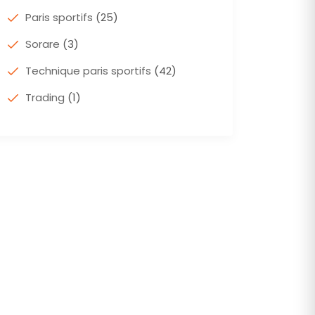
Paris sportifs
(25)
Sorare
(3)
Technique paris sportifs
(42)
Trading
(1)