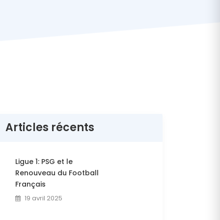
Articles récents
Ligue 1: PSG et le
Renouveau du Football
Français
19 avril 2025