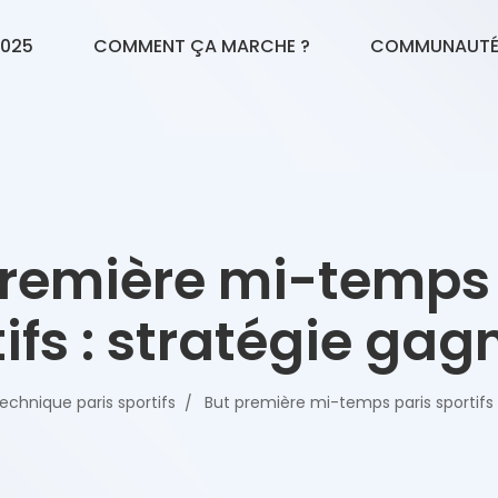
2025
COMMENT ÇA MARCHE ?
COMMUNAUT
première mi-temps 
ifs : stratégie ga
echnique paris sportifs
But première mi-temps paris sportifs 