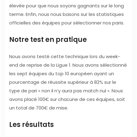
élevée pour que nous soyons gagnants sur le long
terme. Enfin, nous nous basons sur les statistiques
officielles des équipes pour sélectionner nos paris.
Notre test en pratique
Nous avons testé cette technique lors du week-
end de reprise de la Ligue 1. Nous avons sélectionné
les sept équipes du top 10 européen ayant un
pourcentage de réussite supérieur à 82% sur le
type de pari « non il n’y aura pas match nul ». Nous
avons placé 100€ sur chacune de ces équipes, soit
un total de 700€ de mise.
Les résultats