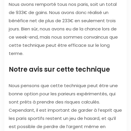
Nous avons remporté tous nos paris, soit un total
de 933€ de gains. Nous avons donc réalisé un
bénéfice net de plus de 233€ en seulement trois
jours. Bien sûr, nous avons eu de la chance lors de
ce week-end, mais nous sommes convaincus que
cette technique peut être efficace sur le long
terme.
Notre avis sur cette technique
Nous pensons que cette technique peut être une
bonne option pour les parieurs expérimentés, qui
sont prêts à prendre des risques calculés.
Cependant, il est important de garder à l’esprit que
les paris sportifs restent un jeu de hasard, et qu’il
est possible de perdre de l’argent même en