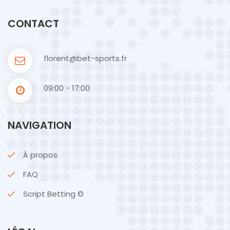
CONTACT
florent@bet-sports.fr
09:00 - 17:00
NAVIGATION
À propos
FAQ
Script Betting ©