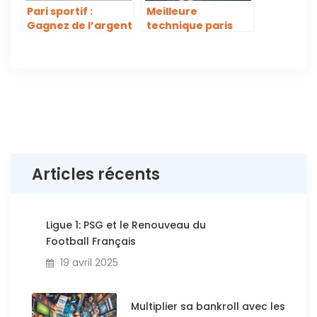
Pari sportif :
Meilleure
Gagnez de l’argent
technique paris
en 10 Jours
sportifs :
Découvrez notre
méthode
gagnante
Articles récents
Ligue 1: PSG et le Renouveau du
Football Français
19 avril 2025
Multiplier sa bankroll avec les