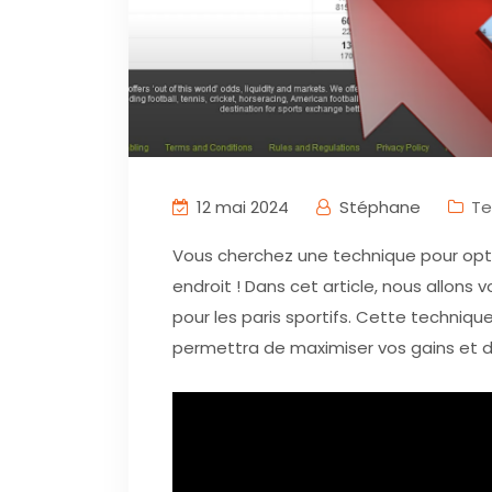
12 mai 2024
Stéphane
Te
Vous cherchez une technique pour opti
endroit ! Dans cet article, nous allons
pour les paris sportifs. Cette technique
permettra de maximiser vos gains et d