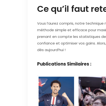
Ce qu’il faut ret
Vous l’aurez compris, notre technique n
méthode simple et efficace pour maximi
prenant en compte les statistiques de
confiance et optimiser vos gains. Alor
dès aujourd’hui !
Publications Similaires :