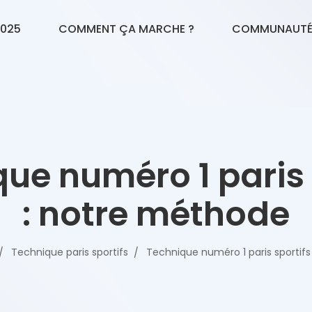
2025
COMMENT ÇA MARCHE ?
COMMUNAUT
ue numéro 1 paris 
: notre méthode
Technique paris sportifs
Technique numéro 1 paris sportif