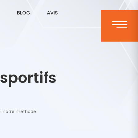
É
BLOG
AVIS
sportifs
s : notre méthode