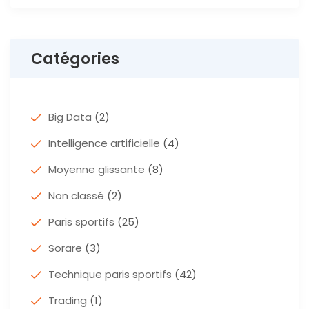
Catégories
Big Data
(2)
Intelligence artificielle
(4)
Moyenne glissante
(8)
Non classé
(2)
Paris sportifs
(25)
Sorare
(3)
Technique paris sportifs
(42)
Trading
(1)