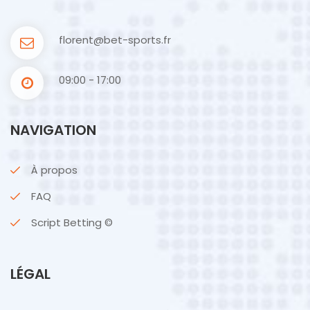
florent@bet-sports.fr
09:00 - 17:00
NAVIGATION
À propos
FAQ
Script Betting ©
LÉGAL