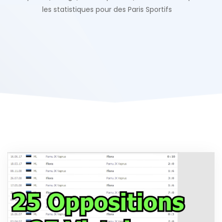
les statistiques pour des Paris Sportifs