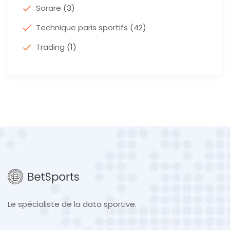
Sorare
(3)
Technique paris sportifs
(42)
Trading
(1)
Le spécialiste de la data sportive.