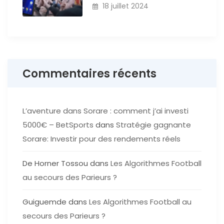
18 juillet 2024
Commentaires récents
L’aventure dans Sorare : comment j’ai investi
5000€ – BetSports
dans
Stratégie gagnante
Sorare: Investir pour des rendements réels
De Horner Tossou
dans
Les Algorithmes Football
au secours des Parieurs ?
Guiguemde
dans
Les Algorithmes Football au
secours des Parieurs ?