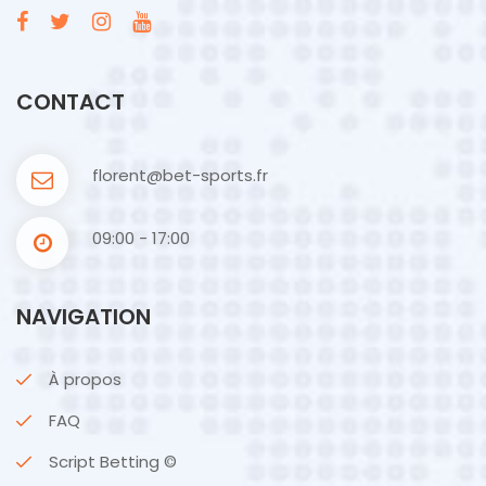
CONTACT
florent@bet-sports.fr
09:00 - 17:00
NAVIGATION
À propos
FAQ
Script Betting ©