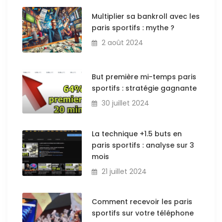
Multiplier sa bankroll avec les
paris sportifs : mythe ?
2 août 2024
But première mi-temps paris
sportifs : stratégie gagnante
30 juillet 2024
La technique +1.5 buts en
paris sportifs : analyse sur 3
mois
21 juillet 2024
Comment recevoir les paris
sportifs sur votre téléphone