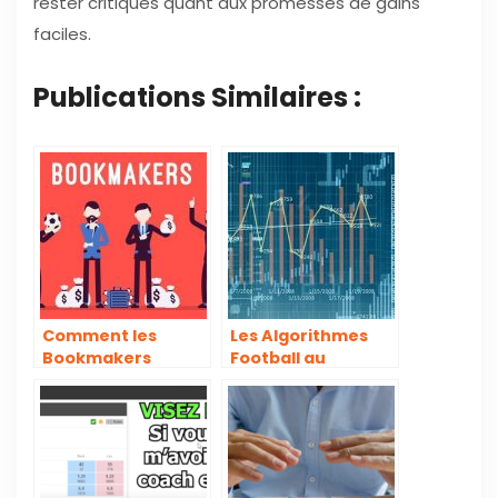
rester critiques quant aux promesses de gains
faciles.
Publications Similaires :
Comment les
Les Algorithmes
Bookmakers
Football au
Gagnent-ils de
secours des
l’Argent ?
Parieurs ?