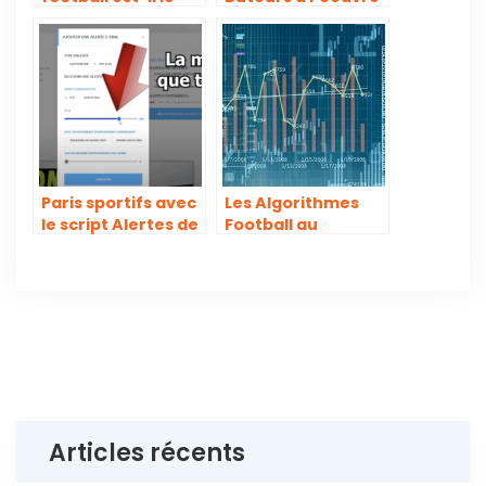
sport préféré des
avec Neymar
parieurs?
Paris sportifs avec
Les Algorithmes
le script Alertes de
Football au
Betsports
secours des
Parieurs ?
Articles récents