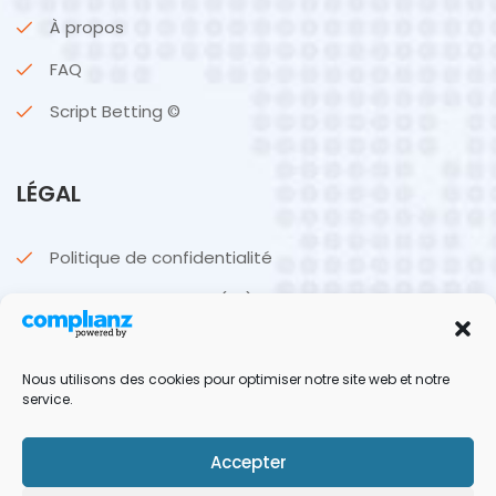
À propos
FAQ
Script Betting ©
LÉGAL
Politique de confidentialité
Politique de cookies (UE)
CGU & CGV
Nous utilisons des cookies pour optimiser notre site web et notre
Mentions légales
service.
Accepter