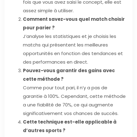
fois que vous avez saisi le concept, elle est
assez simple à utiliser.
Comment savez-vous quel match choisir
pour parier ?
J’analyse les statistiques et je choisis les
matchs qui présentent les meilleures
opportunités en fonction des tendances et
des performances en direct.
Pouvez-vous garantir des gains avec
cette méthode ?
Comme pour tout pari, il n’y a pas de
garantie à 100%. Cependant, cette méthode
a une fiabilité de 70%, ce qui augmente
significativement vos chances de succès.
Cette technique est-elle applicable à
d’autres sports ?