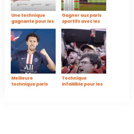
Une technique
Gagner aux paris
gagnante pour les
sportifs avec les
paris sur le Hockey
Sports US : NBA,
NHL, et MLB
Meilleure
Technique
technique paris
infaillible pour les
sportifs :
paris sportifs :
Découvrez notre
découvrez notre
méthode
méthode
gagnante