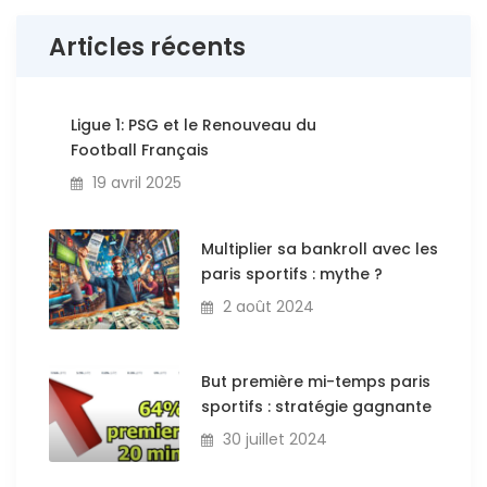
Articles récents
Ligue 1: PSG et le Renouveau du
Football Français
19 avril 2025
Multiplier sa bankroll avec les
paris sportifs : mythe ?
2 août 2024
But première mi-temps paris
sportifs : stratégie gagnante
30 juillet 2024