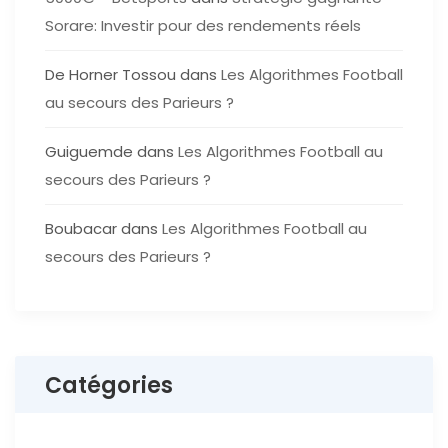
Sorare: Investir pour des rendements réels
De Horner Tossou
dans
Les Algorithmes Football
au secours des Parieurs ?
Guiguemde
dans
Les Algorithmes Football au
secours des Parieurs ?
Boubacar
dans
Les Algorithmes Football au
secours des Parieurs ?
Catégories