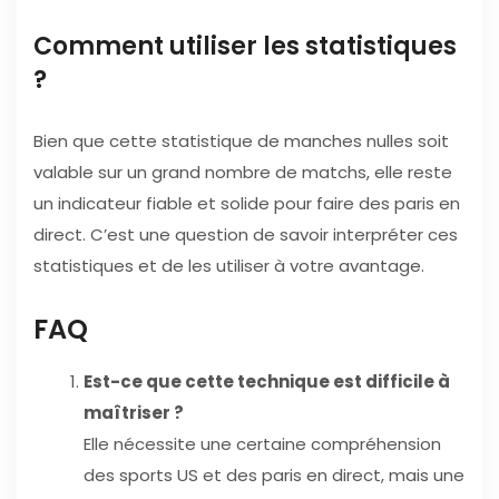
Comment utiliser les statistiques
?
Bien que cette statistique de manches nulles soit
valable sur un grand nombre de matchs, elle reste
un indicateur fiable et solide pour faire des paris en
direct. C’est une question de savoir interpréter ces
statistiques et de les utiliser à votre avantage.
FAQ
Est-ce que cette technique est difficile à
maîtriser ?
Elle nécessite une certaine compréhension
des sports US et des paris en direct, mais une