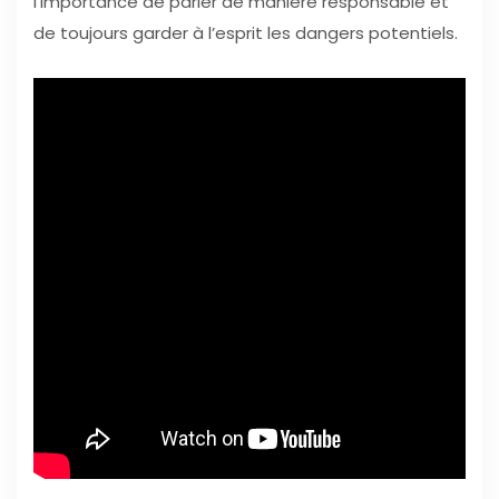
l’importance de parier de manière responsable et
de toujours garder à l’esprit les dangers potentiels.