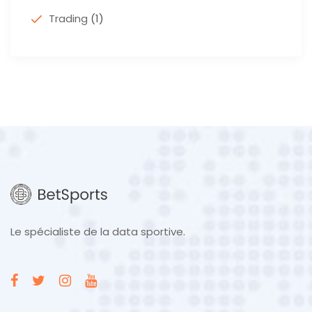
Trading
(1)
Le spécialiste de la data sportive.