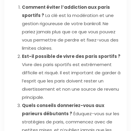
Comment éviter l’addiction aux paris
sportifs ?
La clé est la modération et une
gestion rigoureuse de votre bankroll. Ne
pariez jamais plus que ce que vous pouvez
vous permettre de perdre et fixez-vous des
limites claires.
Est-il possible de vivre des paris sportifs ?
Vivre des paris sportifs est extrêmement
difficile et risqué. Il est important de garder à
l’esprit que les paris doivent rester un
divertissement et non une source de revenu
principale.
Quels conseils donneriez-vous aux
parieurs débutants ?
Éduquez-vous sur les
stratégies de paris, commencez avec de
petites mises, et n’oubliez jamais que les