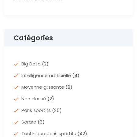
Catégories
Big Data
(2)
Intelligence artificielle
(4)
Moyenne glissante
(8)
Non classé
(2)
Paris sportifs
(25)
Sorare
(3)
Technique paris sportifs
(42)