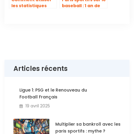
les statistiques
baseball : 1 an de
pour gagner aux
bilan et 70% de
paris sportifs ?
réussite
Articles récents
Ligue 1: PSG et le Renouveau du
Football Français
19 avril 2025
Multiplier sa bankroll avec les
paris sportifs : mythe ?